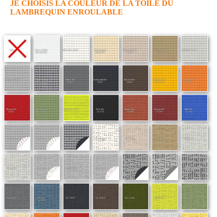
JE CHOISIS LA COULEUR DE LA TOILE DU
LAMBREQUIN ENROULABLE
Sans
Snow White
Blanc 86-2044
Champagne
Beige sablé 86-
Poivre 86-
Galet 86-2171
86-50690
86-2175
2135
2012
Alu 86-2048
Métal martelé
Béton 86-
Anthracite 86-
Bronze 86-
Bouton d'or
Orange 86-
86-2045
2167
2047
2043
86-2166
8204
Rouge 86-
Vert mousse
Anis 86-2157
Noir 86-
Brique 86-
Rouge 86-
Bleu 86-
8255
86-2158
51176
51180
51181
51182
86-2046
86-2051
86-2068
92-2044
92-2135
92-2012
92-2171
92-2065
92-2051
92-2048
92-2046
92-2068
92-2074
92-2045
92-2167
Gris 92-
92-2047
92-2043
92-2149
92-2157
92-2158
51178