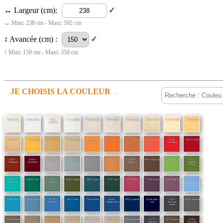
↔ Largeur (cm):
↔ Mini: 238 cm - Maxi: 592 cm
↕ Avancée (cm) :
↕ Mini: 150 cm - Maxi: 350 cm
JE CHOISIS LA COULEUR
0001-ecru
6196-pierre
7132-
7131-multico
7133 Naturel
7972-perle
6020-grege
7548-ivoire
6610-vanille
7560-paille
graphite
6318-ble
6316-jaune
u105-curry
0681-dune
0867-
0018-orange
8777-safran
8205-papaye
0020-
3914-rouge
mandarine
vermillon
8207-
8206-
6088-gris
7552-argent
8396-souris
0034-sable
8200-
0613-marron
7244-amande
U321
chataigne
bordeaux
chanvre
Grammy
Chiné
6688-
0003-vert
8201-
6023-reseda
8901-paon
7297-vert
U170-Pink
7554-cassis
8601-mauve
6720-saphir
turquoise
fougere
U388-Azur
8204-bleuet
8778-
0017-bleu
7264-ocean
8202-
6022-marine
8238-bleu-
7330-
8203-ardoise
chardon
mediterranee
nuit
charcoal-
tweed
7559-taupe
8779-
8891-toast
8902-beige
U387-Argile
8904-lin
u104-flanelle
u171-
8776-cacao
u224-
bruyere
carbone
brownie