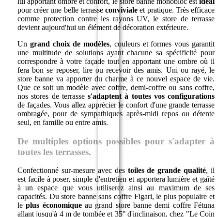
lui apportant ombre et confort, le store banne monobloc est
idéal
pour créer une belle terrasse
conviviale
et pratique. Très efficace
comme protection contre les rayons UV, le store de terrasse
devient aujourd'hui un élément de décoration extérieure.
Un
grand choix de modèles
, couleurs et formes vous garantit
une multitude de solutions ayant chacune sa spécificité pour
correspondre à votre façade tout en apportant une ombre où il
fera bon se reposer, lire ou recevoir des amis. Uni ou rayé, le
store banne va apporter du charme à ce nouvel espace de vie.
Que ce soit un modèle avec coffre, demi-coffre ou sans coffre,
nos stores de terrasse
s'adaptent à toutes vos configurations
de façades. Vous allez apprécier le confort d'une grande terrasse
ombragée, pour de sympathiques après-midi repos ou détente
seul, en famille ou entre amis.
De multiples options possibles pour s'adapter à
toutes les terrasses.
Confectionné sur-mesure avec des
toiles de grande qualité
, il
est facile à poser, simple d'entretien et apportera lumière et gaîté
à un espace que vous utiliserez ainsi au maximum de ses
capacités. Du store banne sans coffre Figari, le plus populaire et
le
plus économique
au grand store banne demi coffre Fétuna
allant jusqu'à 4 m de tombée et 35° d'inclinaison, chez "Le Coin