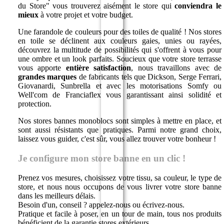
du Store" vous trouverez aisément le store qui
conviendra le
mieux
à votre projet et votre budget.
Une farandole de couleurs pour des toiles de qualité ! Nos stores
en toile se déclinent aux couleurs gaies, unies ou rayées,
découvrez la multitude de possibilités qui s'offrent à vous pour
une ombre et un look parfaits. Soucieux que votre store terrasse
vous apporte
entière satisfaction
, nous travaillons avec de
grandes marques
de fabricants tels que Dickson, Serge Ferrari,
Giovanardi, Sunbrella et avec les motorisations Somfy ou
Well'com de Franciaflex vous garantissant ainsi solidité et
protection.
Nos stores bannes monoblocs sont simples à mettre en place, et
sont aussi résistants que pratiques. Parmi notre grand choix,
laissez vous guider, c'est sûr, vous allez trouver votre bonheur !
Je configure mon store banne en un clic !
Prenez vos mesures, choisissez votre tissu, sa couleur, le type de
store, et nous nous occupons de vous livrer votre store banne
dans les meilleurs délais.
Besoin d'un, conseil ? appelez-nous ou écrivez-nous.
Pratique et facile à poser, en un tour de main, tous nos produits
bénéficient de la garantie stores extérieurs.