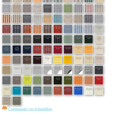
D304 Naples
D305 Naples
D306 Naples
D307 Naples
D308 Naples
D309
D310
D312
D313 Rome
D314 Rome
Light Grey
Heather
Hemp
Linen
Dark Grey
Manosque
Chicago
Hardelot Grey
Red
Green
Grey
Green
D317 Boston
D318 Boston
D319 Pencil
D320 Pencil
D323 Pencil
D321 Pencil
D324 Pencil
D326 Craft
D325 Craft
D328 Craft
Red
Brown
Dark Grey
Grey
Yellow
Blue
Beige
Beige
Dark Grey
Grey
D329 Craft
D330 Color
D332 Color
D333 Color
D334 Color
D335 Color
D337
D338
D339 Rome
D532 Littoral
Red
Bloc Black
Bloc Orange
Bloc Yellow
Bloc Brown
Bloc Red
Manosque
Hardelot Blue
Blue
Argent
Blue
D533 Fjord
D534
D535
D536 Solstice
D537 Halo
D538 Club
D539
D540 Fjord
D541 Halo
D542
Argent
Harmonie
Harmonie
Carbone
Noir
Noir
Horizon Vert
Fougère
Olive
Archipel
Gris
Ardoise
Saphir
D543
D544
D545 Halo
D546
D547
D548 Solstice
D549 Halo
D550 Littoral
D551 Solstice
D552
Horizon
Abysses
Outremer
Harmonie
Nomade
Rouge
Bordeaux
Or
Jaune
Archipel Gold
Indigo
Marine
Rouge
Terracotta
D553 Blé
D554 Fjord
D555
D556 Solstice
Blanc 92-
Or 92-50273
Bouton-d-or
Champagne
Chanvre 92-
Beige-sablé
Sable
Harmonie
Ebène
2044
92-2166
92-2175
50265
92-2135
Brun
Poivre 92-
Nuage 92-
Galet 92-
Alu 92-2048
Alu-blanc 92-
Alu-grège
Alu-anthracite
Alu Gris 92-
Métal-martelé
Anthracite 92-
2012
50272
2171
2051
92-2046
92-2068
2074
92-2045
2047
Béton 92-
Havane 92-
Anis 92-
Vert-mousse
Bronze 92-
Noir 92-
Coléoptère
Orange 92-
Cuivre 92-
Rouge 92-
2167
50266
2157
92-2158
2043
51176
92-2149
8204
50274
8255
Quartz 92-
Lagon 92-
Vert tennis 92-
Gris céleste
Vert de gris
Brique 92-
Rouge
Bleu franc 92-
Blanc neige
New Shea 92-
50303
2160
8056
92-51178
92-51179
51180
profond 92-
51182
92-50690
50843
51181
Taupe 92-
Gris foncé
50850
92-51177
Commander un échantillon