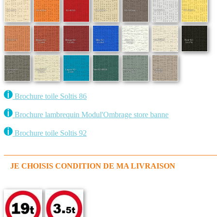
92-2175
92-8204
92-8255
92-50265
92-50266
92-50272
92-50273
92-50274
Brique 92-
Rouge 92-
Bleu 92-
Blanc 92-
92-50843
Noir 92-
51180
51181
51182
50690
51176
Gris foncé 92-
Quartz 92-
Lagon 92-
Vert 92-8056
Vert de gris 92-
Taupe 92-
51177
50303
2160
51179
50850
Brochure toile Soltis 86
Brochure lambrequin Modul'Ombrage store banne
Brochure toile Soltis 92
JE CHOISIS CONDITION DE MA LIVRAISON