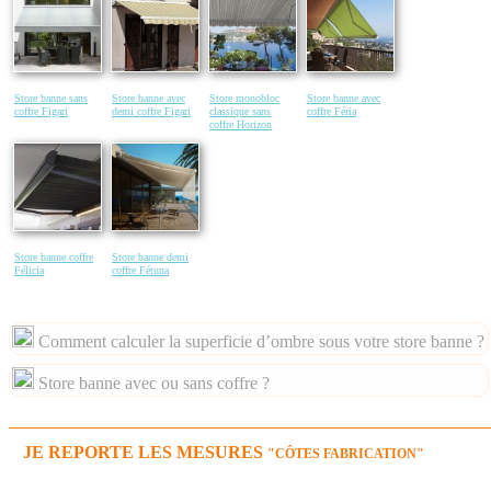
Store banne sans
Store banne avec
Store monobloc
Store banne avec
coffre Figari
demi coffre Figari
classique sans
coffre Féria
coffre Horizon
Store banne coffre
Store banne demi
Félicia
coffre Fétuna
Comment calculer la superficie d’ombre sous votre store banne ?
Store banne avec ou sans coffre ?
JE REPORTE LES MESURES
"CÔTES FABRICATION"