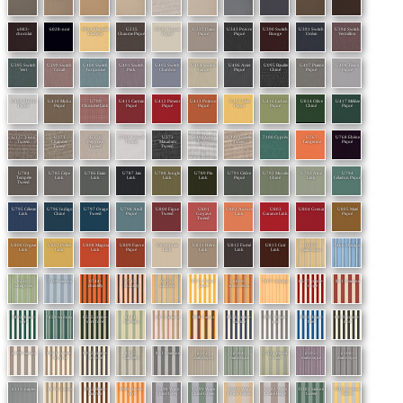
u083-
6028-noir
8854 Marseille
U235
U335 Gypse
U337 Daim
U343 Poivre
U390 Switch
U391 Switch
U394 Switch
chocolat
Flammé
Chaume Piqué
Piqué
Piqué
Piqué
Rouge
Océan
Vermillon
U395 Switch
U399 Switch
U400 Switch
U401 Switch
U402 Switch
U404 Switch
U406 Acier
U095 Basalte
U407 Platine
U408 Titane
Vert
Corail
Turquoise
Pink
Chardon
Citron
Piqué
Chiné
Piqué
Piqué
U409 Marbre
U410 Moka
U799
U411 Carmin
U412 Piment
U413 Potiron
U415 Maïs
U416 Lichen
U814 Olive
U417 Mélèze
Piqué
Piqué
Okoumé Link
Piqué
Piqué
Piqué
Piqué
Piqué
Chiné
Piqué
U137 Vison
U371
U370
U389 Cérusé
U373
u190 Gris
U140 Gazelle
7100 Cyprès
U767
U768 Ebène
Tweed
Chamois
Papyrus
Tweed
Macadam
Tweed
Tweed
Tangerine
Piqué
Tweed
Tweed
Tweed
U784
U785 Cèpe
U786 Etain
U787 Jais
U788 Jungle
U789 Pin
U791 Cèdre
U792 Muralis
U793 Aloé
U794
Tempête
Link
Link
Link
Link
Link
Piqué
Chiné
Link
Céladon Piqué
Tweed
U795 Céleste
U796 Indigo
U797 Orage
U798 Atoll
U800 Figue
U801
U802 Aurore
U803
U804 Grenat
U805 Maté
Link
Chiné
Tweed
Piqué
Tweed
Goyave
Link
Garance Link
Piqué
Tweed
U806 Orgeat
U807 Pollen
U808 Magma
U809 Fauve
U810 Craie
U811 Hêtre
U812 Fumé
U813 Cuir
D107-
7466-chicago
Link
Link
Link
Piqué
Link
Link
Link
Link
manosque
8230-
7109-sienne
0744-
0745-
6292-
8553-blanc-
8609-
7467-chicago
8557-creme-
8211-sienne
saragosse
chantilly
chantilly
windsor
jaune
woodstock
rouge
8402-blanc-
7459-sydney
8555-creme-
8614-
6171-davos
0842-ascot
8556-creme-
8907-blanc-
8910-blanc-
8919-creme-
vert
vert-foret
hardelot
marine
gris
bleu
noir
d100-sienne
8921-creme-
8922-creme-
8935-
8931-sienne
d103-
d104-
D322 Pencil
d105-
d108-
bruyere
ardoise
hardelot
manosque
manosque
Green
manosque
manosque
d113-naples
6172 Davos
8552 Blanc-
8906 Jaune-
D298 Wide
D299 Wide
D300 Wide
D301 Wide
D302 Sienne
D303 Sienne
marron
ocre
Chiné Grey
Chiné Green
Chiné Yellow
Chiné Beige
Green
Yellow