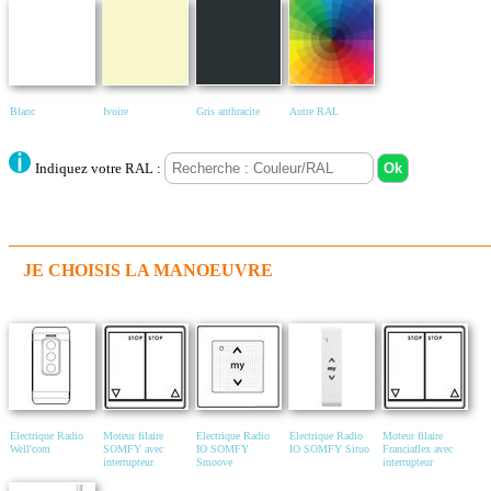
Blanc
Ivoire
Gris anthracite
Autre RAL
Indiquez votre RAL :
JE CHOISIS LA MANOEUVRE
Electrique Radio
Moteur filaire
Electrique Radio
Electrique Radio
Moteur filaire
Well'com
SOMFY avec
IO SOMFY
IO SOMFY Situo
Franciaflex avec
interrupteur
Smoove
interrupteur