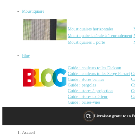
Moustiquaire
Moustiquaires horizontales
Moustiquaire latérale à 1 enroulement
Moustiquaires 1 porte
Blog
Guide : couleurs toiles Dickson
Guide : couleurs toiles Serge Ferrari
Co
Guide : stores bannes
Co
Guide : pergolas
Co
Guide : stores à projection
Co
Guide : stores extérieur
Co
Guide : brises-vues
Livraison gratuite en 
Accueil