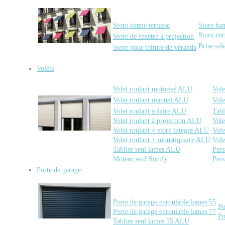
Store banne terrasse
Store ba
Store enr
Store de fenêtre à projection
Brise sol
Store pour toiture de véranda
Volets
Volet roulant motorisé ALU
Vole
Volet roulant manuel ALU
Vole
Volet roulant solaire ALU
Tabl
Volet roulant à projection ALU
Vole
Volet roulant + store intégré ALU
Vole
Volet roulant + moustiquaire ALU
Vole
Tablier seul lames ALU
Pers
Moteur seul Somfy
Pers
Porte de garage
Porte de garage enroulable lames 55
Po
Porte de garage enroulable lames 77
Po
Tablier seul lames 55 ALU