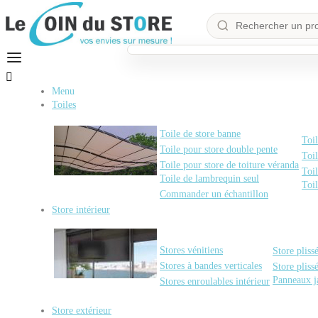

Menu
Toiles
Toile de store banne
Toil
Toile pour store double pente
Toil
Toile pour store de toiture véranda
Toil
Toile de lambrequin seul
Toi
Commander un échantillon
Store intérieur
Stores vénitiens
Store pliss
Stores à bandes verticales
Store pliss
Panneaux j
Stores enroulables intérieur
Store extérieur