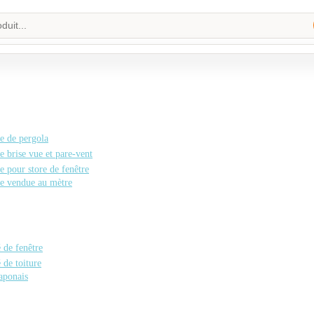
e de pergola
e brise vue et pare-vent
e pour store de fenêtre
le vendue au mètre
é de fenêtre
é de toiture
aponais