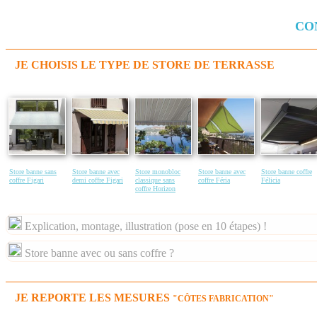
CO
JE CHOISIS LE TYPE DE STORE DE TERRASSE
Store banne sans
Store banne avec
Store monobloc
Store banne avec
Store banne coffre
coffre Figari
demi coffre Figari
classique sans
coffre Féria
Félicia
coffre Horizon
Explication, montage, illustration (pose en 10 étapes) !
Store banne avec ou sans coffre ?
JE REPORTE LES MESURES
"CÔTES FABRICATION"