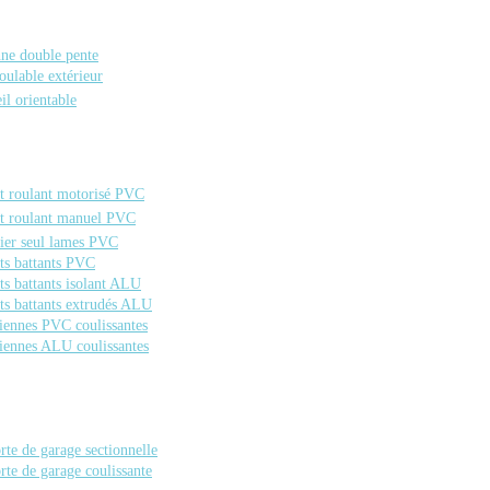
nne double pente
oulable extérieur
eil orientable
t roulant motorisé PVC
t roulant manuel PVC
ier seul lames PVC
ts battants PVC
ts battants isolant ALU
ts battants extrudés ALU
iennes PVC coulissantes
iennes ALU coulissantes
rte de garage sectionnelle
rte de garage coulissante