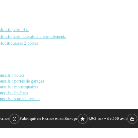
Moustiquaire fixe
Moustiquaire latérale à 2 enroulements
Moustiquaires 2 portes
nseils : volets
nseils : portes de garages
nseils : moustiquaires
nseils : fenêtres
nseils : stores intérieur
France
Fabriqué en France et en Europe
4,9/5 sur + de 500 avis