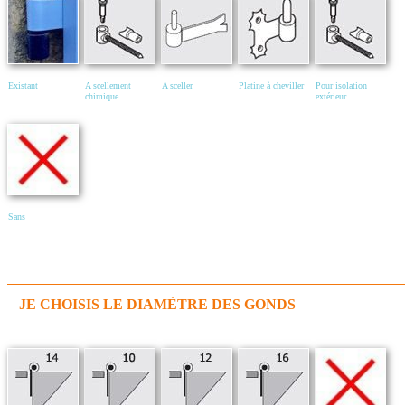
Existant
A scellement
A sceller
Platine à cheviller
Pour isolation
chimique
extérieur
Sans
JE CHOISIS LE DIAMÈTRE DES GONDS