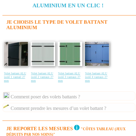
ALUMINIUM EN UN CLIC !
JE CHOISIS LE TYPE DE VOLET BATTANT
ALUMINIUM
Volet battant ALU
Volet battant ALU
Volet battant ALU
Volet battant ALU
isolé 1 vantail 27
isolé 2 vantaux 27
isolé 3 vantaux 27
isolé 4 vantaux 27
mm
mm
mm
mm
Comment poser des volets battants ?
Comment prendre les mesures d’un volet battant ?
JE REPORTE LES MESURES
"CÔTES TABLEAU (JEUX
DÉDUITS PAR NOS SOINS)"