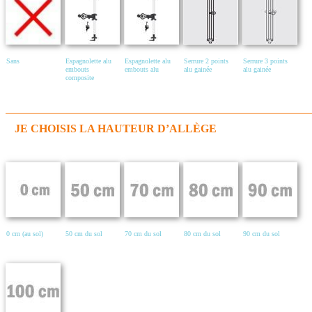
Sans
Espagnolette alu
Espagnolette alu
Serrure 2 points
Serrure 3 points
embouts
embouts alu
alu gainée
alu gainée
composite
JE CHOISIS LA HAUTEUR D’ALLÈGE
0 cm (au sol)
50 cm du sol
70 cm du sol
80 cm du sol
90 cm du sol