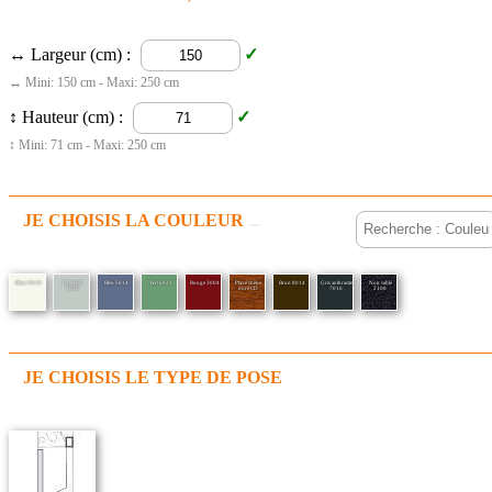
↔ Largeur (cm) :
↔ Mini: 150 cm - Maxi: 250 cm
↕ Hauteur (cm) :
↕ Mini: 71 cm - Maxi: 250 cm
JE CHOISIS LA COULEUR
Blanc 9010
Gris clair
Bleu 5014
Vert 6021
Rouge 3004
Plaxé chêne
Brun 8014
Gris anthracite
Noir sablé
7035
doré CD
7016
2100
JE CHOISIS LE TYPE DE POSE