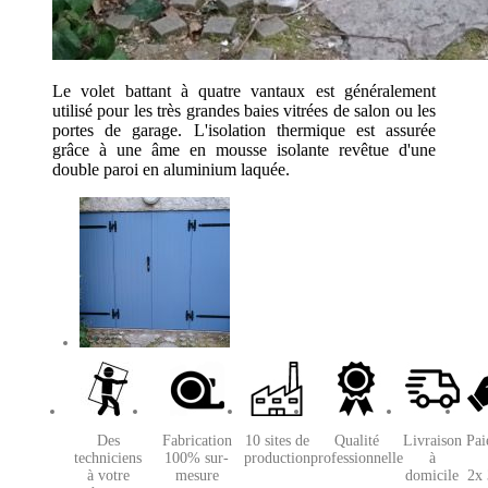
Le volet battant à quatre vantaux est généralement
utilisé pour les très grandes baies vitrées de salon ou les
portes de garage. L'isolation thermique est assurée
grâce à une âme en mousse isolante revêtue d'une
double paroi en aluminium laquée.
Des
Fabrication
10 sites de
Qualité
Livraison
Pai
techniciens
100% sur-
production
professionnelle
à
à votre
mesure
domicile
2x 