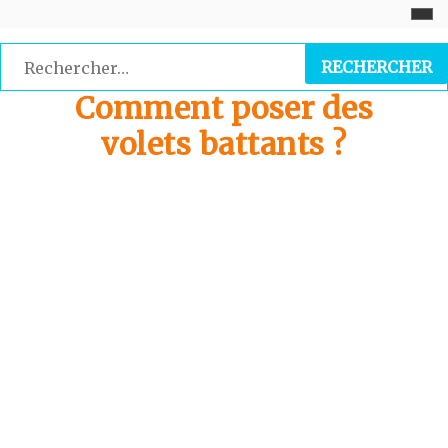
Skip
to
Rechercher :
content
Comment poser des
volets battants ?