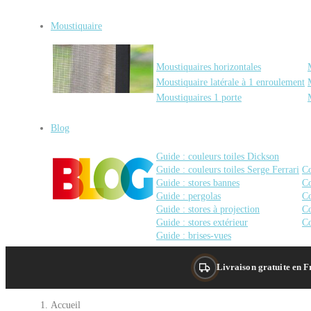
Moustiquaire
Moustiquaires horizontales
Moustiquaire latérale à 1 enroulement
Moustiquaires 1 porte
Blog
Guide : couleurs toiles Dickson
Guide : couleurs toiles Serge Ferrari
Co
Guide : stores bannes
Co
Guide : pergolas
Co
Guide : stores à projection
Co
Guide : stores extérieur
Co
Guide : brises-vues
Livraison gratuite en 
Accueil