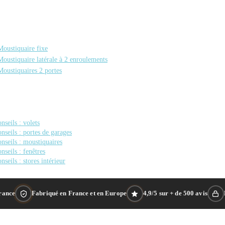
Moustiquaire fixe
Moustiquaire latérale à 2 enroulements
Moustiquaires 2 portes
nseils : volets
nseils : portes de garages
nseils : moustiquaires
nseils : fenêtres
nseils : stores intérieur
France
Fabriqué en France et en Europe
4,9/5 sur + de 500 avis