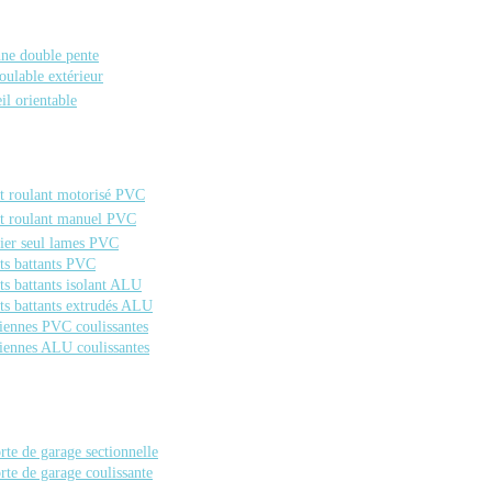
nne double pente
oulable extérieur
eil orientable
t roulant motorisé PVC
t roulant manuel PVC
ier seul lames PVC
ts battants PVC
ts battants isolant ALU
ts battants extrudés ALU
iennes PVC coulissantes
iennes ALU coulissantes
rte de garage sectionnelle
rte de garage coulissante