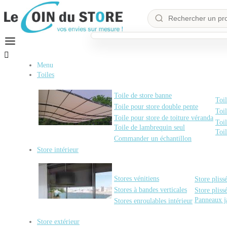

Menu
Toiles
Toile de store banne
Toil
Toile pour store double pente
Toil
Toile pour store de toiture véranda
Toil
Toile de lambrequin seul
Toi
Commander un échantillon
Store intérieur
Stores vénitiens
Store pliss
Stores à bandes verticales
Store pliss
Panneaux j
Stores enroulables intérieur
Store extérieur