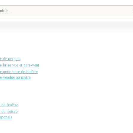
e de pergola
e brise vue et pare-vent
e pour store de fenêtre
le vendue au mètre
é de fenêtre
é de toiture
aponais