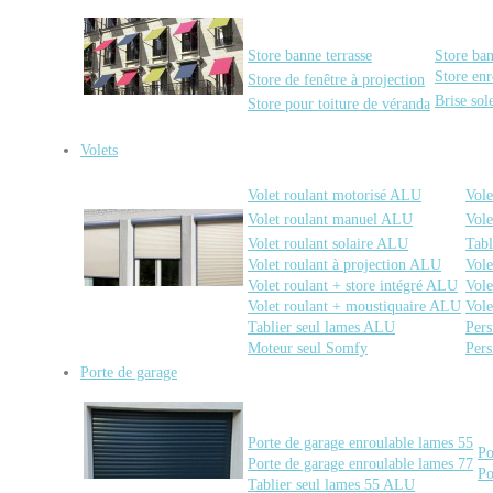
Store banne terrasse
Store ba
Store enr
Store de fenêtre à projection
Brise sol
Store pour toiture de véranda
Volets
Volet roulant motorisé ALU
Vole
Volet roulant manuel ALU
Vole
Volet roulant solaire ALU
Tabl
Volet roulant à projection ALU
Vole
Volet roulant + store intégré ALU
Vole
Volet roulant + moustiquaire ALU
Vole
Tablier seul lames ALU
Pers
Moteur seul Somfy
Pers
Porte de garage
Porte de garage enroulable lames 55
Po
Porte de garage enroulable lames 77
Po
Tablier seul lames 55 ALU