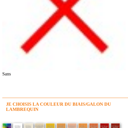
Sans
JE CHOISIS LA COULEUR DU BIAIS/GALON DU
LAMBREQUIN
Assorti à la toile
200 Blanc
222 Ecru
234 Beige Clair
202 Jaune
226 Ocre
230 Saumon
5051
204 Orange
206 Rouge
235 Brique
Standard
Standard
Standard
Standard
Standard
Standard
Mandarine
Standard
Standard
Standard