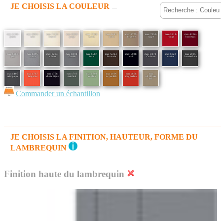
JE CHOISIS LA COULEUR
max-6196-
max-0001-
max-7133-
max-6020-
max-7548-
max-0681-
max-8779-
max-7559-
max-3914-
max-8206-
pierre
ecru
naturel
grege
ivoire
dune
bruyere
taupe
rouge
bordeaux
max-6088-
max-8396-
max-8203-
max-U104-
max-6687-
max-U224-
max-6028-
max-U171-
max 6022
max u095
gris
souris
ardoise
flanelle
foret
brownie
noir
Carbone
marine
basalte chine
max u406
max u767
max u768
max u786
max u793
max u806
max u808
max
acier pique
tangerine
ebene pique
etain link
aloe link
orgeat link
magma link
u811hetre
link
Commander un échantillon
JE CHOISIS LA FINITION, HAUTEUR, FORME DU
LAMBREQUIN
Finition haute du lambrequin