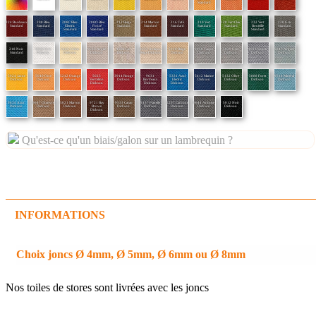
Standard
224 Bordeaux
208 Bleu
208C Bleu
208O Bleu
212 Beige
214 Marron
216 Café
210 Vert
228 Vert Clair
232 Vert
220 Gris
Standard
Standard
Electric
Foncé
Standard
Standard
Standard
Standard
Standard
Bouteille
Standard
Standard
Standard
Standard
218 Noir
0000 Ecru
5445 Crème
9635 Argile
1502 Lin
9633 Antique
5110 Beige
0050 Taupe
5029 Gris
1023 Souris
5847 Argent
Standard
Dickson
Dickson
Dickson
Dickson
Beige Dickson
Dickson
Dickson
Dickson
Dickson
Dickson
5024 Jaune
5040 Ocre
5242 Orange
5025
3914 Rouge
9631
5331 Azul
5412 Marine
5132 Olive
5888 Foret
9514 Minéral
Dickson
Dickson
Dickson
Vermillon
Dickson
Bordeaux
Electric
Dickson
Dickson
Dickson
Dickson
Dickson
Dickson
Dickson
9634 Azur
9647 Chanvre
5021 Marron
9721 Bay
9533 Cacao
5137 Flanelle
5297 Carbone
9644 Ardoise
5012 Noir
Dickson
Dickson
Dickson
Brown
Dickson
Dickson
Dickson
Dickson
Dickson
Dickson
Qu'est-ce qu'un biais/galon sur un lambrequin ?
INFORMATIONS
Choix joncs Ø 4mm, Ø 5mm, Ø 6mm ou Ø 8mm
Nos toiles de stores sont livrées avec les joncs