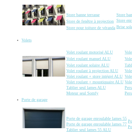
Store banne terrasse
Store ba
Store enr
Store de fenêtre à projection
Brise sol
Store pour toiture de véranda
Volets
Volet roulant motorisé ALU
Vole
Volet roulant manuel ALU
Vole
Volet roulant solaire ALU
Tabl
Volet roulant à projection ALU
Vole
Volet roulant + store intégré ALU
Vole
Volet roulant + moustiquaire ALU
Vole
Tablier seul lames ALU
Pers
Moteur seul Somfy
Pers
Porte de garage
Porte de garage enroulable lames 55
Po
Porte de garage enroulable lames 77
Po
Tablier seul lames 55 ALU