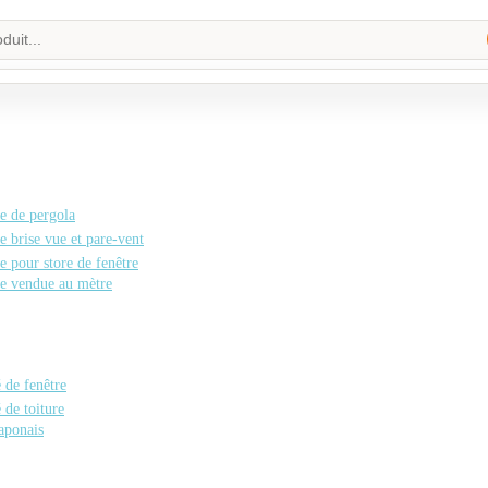
e de pergola
e brise vue et pare-vent
e pour store de fenêtre
le vendue au mètre
é de fenêtre
é de toiture
aponais