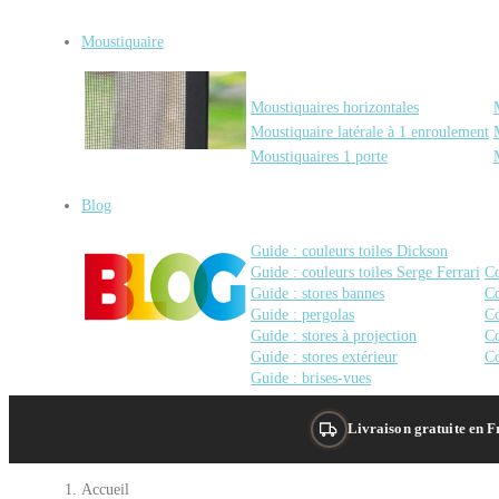
Moustiquaire
Moustiquaires horizontales
Moustiquaire latérale à 1 enroulement
Moustiquaires 1 porte
Blog
Guide : couleurs toiles Dickson
Guide : couleurs toiles Serge Ferrari
Co
Guide : stores bannes
Co
Guide : pergolas
Co
Guide : stores à projection
Co
Guide : stores extérieur
Co
Guide : brises-vues
Livraison gratuite en 
Accueil