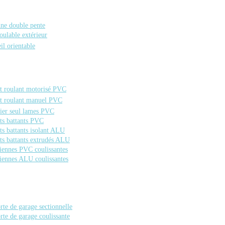
nne double pente
oulable extérieur
eil orientable
t roulant motorisé PVC
t roulant manuel PVC
ier seul lames PVC
ts battants PVC
ts battants isolant ALU
ts battants extrudés ALU
iennes PVC coulissantes
iennes ALU coulissantes
rte de garage sectionnelle
rte de garage coulissante