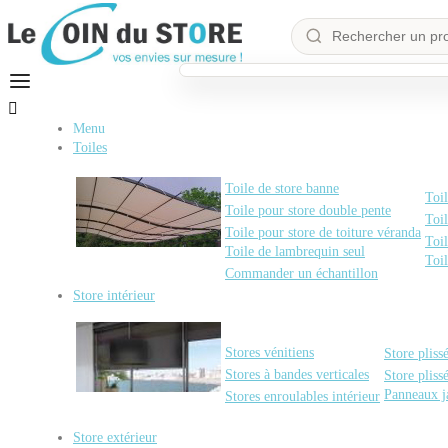

Menu
Toiles
Toile de store banne
Toil
Toile pour store double pente
Toil
Toile pour store de toiture véranda
Toil
Toile de lambrequin seul
Toi
Commander un échantillon
Store intérieur
Stores vénitiens
Store pliss
Stores à bandes verticales
Store pliss
Panneaux j
Stores enroulables intérieur
Store extérieur