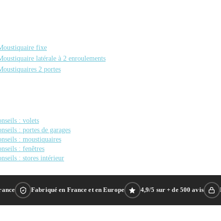
Moustiquaire fixe
Moustiquaire latérale à 2 enroulements
Moustiquaires 2 portes
nseils : volets
nseils : portes de garages
nseils : moustiquaires
nseils : fenêtres
nseils : stores intérieur
France
Fabriqué en France et en Europe
4,9/5 sur + de 500 avis