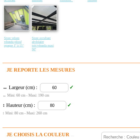
occultant
humides
visibilité..
lumière
Store velum
Store occultant
véranda plissé
alvéolaire
opaque 1º à 15°
toit/véranda maxi
90º
JE REPORTE LES MESURES
↔ Largeur (cm) :
↔ Mini: 60 cm - Maxi: 190 cm
↕ Hauteur (cm) :
↕ Mini: 80 cm - Maxi: 260 cm
JE CHOISIS LA COULEUR