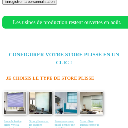
Enregistrer la personnalisation
Les usines de production restent ouvertes en août.
CONFIGURER VOTRE STORE PLISSÉ EN UN
CLIC !
JE CHOISIS LE TYPE DE STORE PLISSÉ
Store de fenêtre
Store plissé pour
Store transparent
Store plissé
plissé vertical
les endroits
plissé permet une
laissant passer la