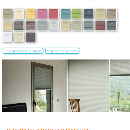
86P52
86P54
86P56
86P57
86P58
86P59
86P60
86P61
86P62
88C51
88C52
88C53
88C54
88C55
88M01
88M02
88M03
88M04
88M05
88M06
88C10
88C11
88C15
Toile laisse passer la lumière
Ne pas être vu à travers