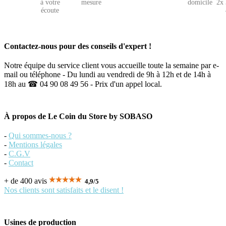
à votre
mesure
domicile
2x 
écoute
Contactez-nous pour des conseils d'expert !
Notre équipe du service client vous accueille toute la semaine par e-
mail ou téléphone - Du lundi au vendredi de 9h à 12h et de 14h à
18h au ☎ 04 90 08 49 56 - Prix d'un appel local.
À propos de Le Coin du Store by SOBASO
-
Qui sommes-nous ?
-
Mentions légales
-
C.G.V
-
Contact
+ de 400 avis
4,9
/
5
Nos clients sont satisfaits et le disent !
Usines de production