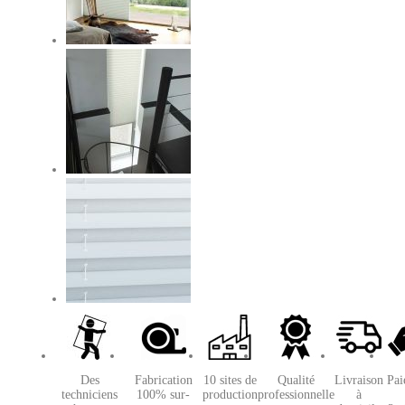
Des
Fabrication
10 sites de
Qualité
Livraison
Pai
techniciens
100% sur-
production
professionnelle
à