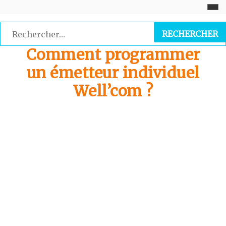
Skip
to
Rechercher :
content
Comment programmer
un émetteur individuel
Well’com ?